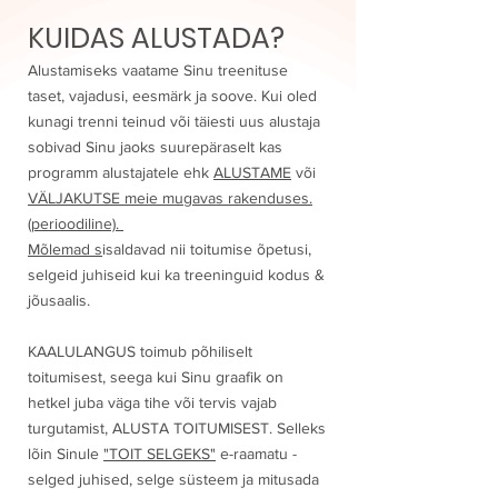
KUIDAS ALUSTADA?
Alustamiseks vaatame Sinu treenituse
taset, vajadusi, eesmärk ja soove. Kui oled
kunagi trenni teinud või täiesti uus alustaja
sobivad Sinu jaoks suurepäraselt kas
programm alustajatele ehk
ALUSTAME
või
VÄLJAKUTSE meie mugavas rakenduses.
(perioodiline).
Mõlemad s
isaldavad nii toitumise õpetusi,
selgeid juhiseid kui ka treeninguid kodus &
jõusaalis.
KAALULANGUS toimub põhiliselt
toitumisest, seega kui Sinu graafik on
hetkel juba väga tihe või tervis vajab
turgutamist, ALUSTA TOITUMISEST. Selleks
lõin Sinule
"TOIT SELGEKS"
e-raamatu -
selged juhised, selge süsteem ja mitusada