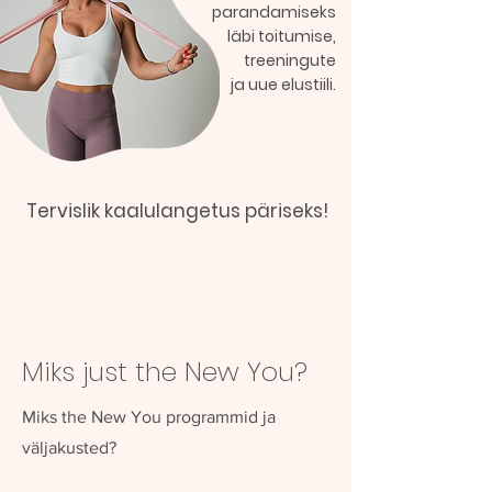
parandamiseks
läbi toitumise,
treeningute
ja uue elustiili.
Tervislik kaalulangetus päriseks!
Miks just the New You?
Miks the New You programmid ja
väljakusted?