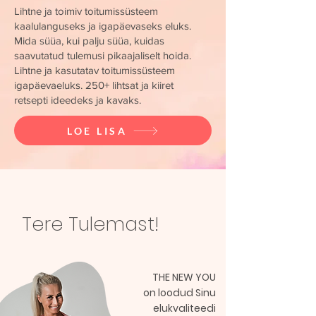
Lihtne ja toimiv toitumissüsteem
kaalulanguseks ja igapäevaseks eluks.
M
ida süüa, kui palju süüa, kuidas
saavutatud tulemusi pikaajaliselt hoida.
Lihtne ja kasutatav toitumissüsteem
igapäevaeluks. 250+ lihtsat ja kiiret
retsepti ideedeks ja kavaks.
LOE LISA
Tere Tulemast!
THE NEW YOU
on loodud Sinu
elukvaliteedi