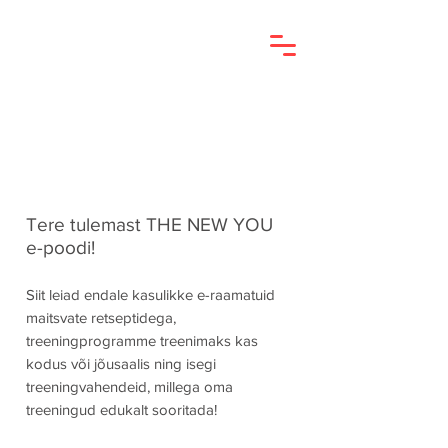
Tere tulemast THE NEW YOU
e-poodi!
Siit leiad endale kasulikke e-raamatuid
maitsvate retseptidega,
treeningprogramme treenimaks kas
kodus või jõusaalis ning isegi
treeningvahendeid, millega oma
treeningud edukalt sooritada!