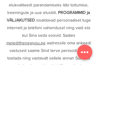
elukvaliteedi parandamiseks läbi toitumise,
tre
eningute ja uue elustiili.
PROGRAMMID ja
VÄLJAKUTSED
sisaldavad personaalset tuge
interneti ja telefoni vahendusel ning vaid siis
kui Sina seda soovid. Saates
meie@thenewyou.ee
aadressile oma ankeedi
vastused saame Sind terve perioodi vältel
toetada ning vastavalt sellele annan Sulle ka
vajadusel muudatusi ja/või soovitusi.
Mis vahe on VÄLJAKUTSEL
ja
PROGRAMMIDEL?
VÄLJAKUTSE vältel on Sul ligipääs
meie
veebipõhisele rakendusele
, millele
saad ligi kus iganes Sa viibid, samuti saad
valida koduste/jõusaali hääljuhtimisega