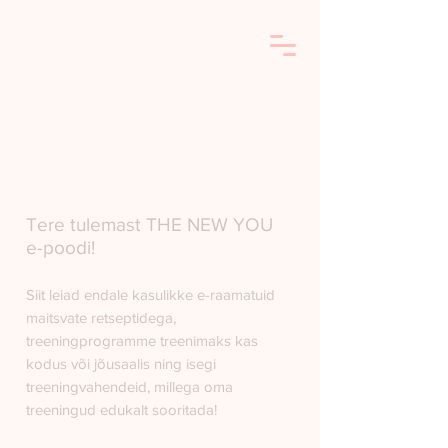
Tere tulemast THE NEW YOU
e-poodi!
Siit leiad endale kasulikke e-raamatuid
maitsvate retseptidega,
treeningprogramme treenimaks kas
kodus või jõusaalis ning isegi
treeningvahendeid, millega oma
treeningud edukalt sooritada!