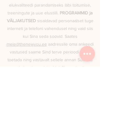
elukvaliteedi parandamiseks läbi toitumise,
tre
eningute ja uue elustiili.
PROGRAMMID ja
VÄLJAKUTSED
sisaldavad personaalset tuge
interneti ja telefoni vahendusel ning vaid siis
kui Sina seda soovid. Saates
meie@thenewyou.ee
aadressile oma ankeedi
vastused saame Sind terve perioodi vältel
toetada ning vastavalt sellele annan Sulle ka
vajadusel muudatusi ja/või soovitusi.
Mis vahe on VÄLJAKUTSEL
ja
PROGRAMMIDEL?
VÄLJAKUTSE vältel on Sul ligipääs
meie
veebipõhisele rakendusele
, millele
saad ligi kus iganes Sa viibid, samuti saad
valida koduste/jõusaali hääljuhtimisega