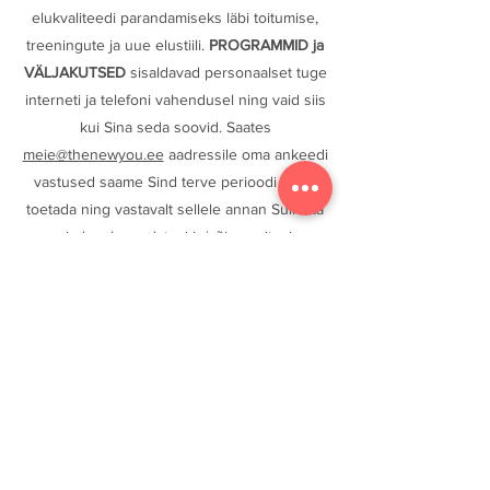
elukvaliteedi parandamiseks läbi toitumise,
tre
eningute ja uue elustiili.
PROGRAMMID ja
VÄLJAKUTSED
sisaldavad personaalset tuge
interneti ja telefoni vahendusel ning vaid siis
kui Sina seda soovid. Saates
meie@thenewyou.ee
aadressile oma ankeedi
vastused saame Sind terve perioodi vältel
toetada ning vastavalt sellele annan Sulle ka
vajadusel muudatusi ja/või soovitusi.
Mis vahe on VÄLJAKUTSEL
ja
PROGRAMMIDEL?
VÄLJAKUTSE vältel on Sul ligipääs
meie
veebipõhisele rakendusele
, millele
saad ligi kus iganes Sa viibid, samuti saad
valida koduste/jõusaali hääljuhtimisega