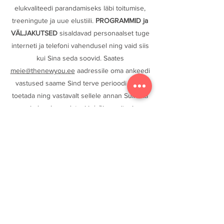
elukvaliteedi parandamiseks läbi toitumise,
tre
eningute ja uue elustiili.
PROGRAMMID ja
VÄLJAKUTSED
sisaldavad personaalset tuge
interneti ja telefoni vahendusel ning vaid siis
kui Sina seda soovid. Saates
meie@thenewyou.ee
aadressile oma ankeedi
vastused saame Sind terve perioodi vältel
toetada ning vastavalt sellele annan Sulle ka
vajadusel muudatusi ja/või soovitusi.
Mis vahe on VÄLJAKUTSEL
ja
PROGRAMMIDEL?
VÄLJAKUTSE vältel on Sul ligipääs
meie
veebipõhisele rakendusele
, millele
saad ligi kus iganes Sa viibid, samuti saad
valida koduste/jõusaali hääljuhtimisega