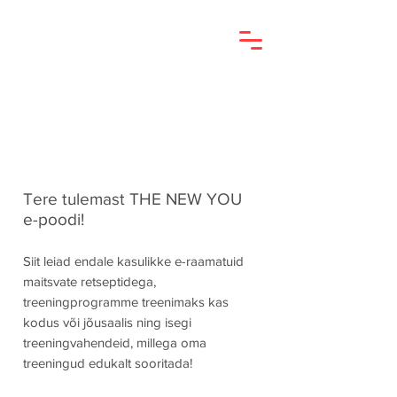
Tere tulemast THE NEW YOU
e-poodi!
Siit leiad endale kasulikke e-raamatuid
maitsvate retseptidega,
treeningprogramme treenimaks kas
kodus või jõusaalis ning isegi
treeningvahendeid, millega oma
treeningud edukalt sooritada!