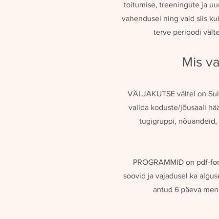
toitumise, tre
eningute ja uue
vahendusel ning vaid siis ku
terve perioodi vält
Mis v
VÄLJAKUTSE vältel on Sul
valida koduste/jõusaali hä
tugigruppi, nõuandeid, 
PROGRAMMID
on pdf-fo
soovid ja vajadusel ka algu
antud 6 päeva menü