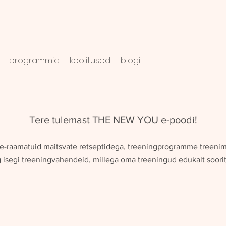
programmid
koolitused
blogi
Tere tulemast THE NEW YOU e-poodi!
e e-raamatuid maitsvate retseptidega, treeningprogramme treenim
 isegi treeningvahendeid, millega oma treeningud edukalt soori