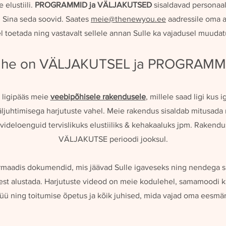
 elustiili.
PROGRAMMID ja VÄLJAKUTSED
sisaldavad personaals
i Sina seda soovid. Saates
meie@thenewyou.ee
aadressile oma 
el toetada ning vastavalt sellele annan Sulle ka vajadusel muudatu
ahe on VÄLJAKUTSEL ja
PROGRAMM
 ligipääs meie
veebipõhisele rakendusele
, millele saad ligi kus 
äljuhtimisega harjutuste vahel. Meie
rakendus sisaldab mitusada r
videloenguid tervislikuks elustiiliks & kehakaaluks jpm. Rakendu
VÄLJAKUTSE perioodi jooksul.
rmaadis dokumendid, mis jäävad Sulle igaveseks ning nendega sa
sest alustada. Harjutuste videod on meie kodulehel, samamoodi k
ü ning toitumise õpetus ja kõik juhised, mida vajad oma eesm