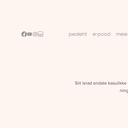
pealeht
e-pood
meie
Siit leiad endale kasulikk
ning
Vabandame, aga soovitud toode pole saadaval
Minu konto