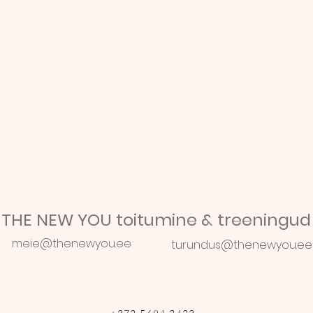
THE NEW YOU toitumine & treeningud
meie@thenewyou.ee
turundus@thenewyou.ee