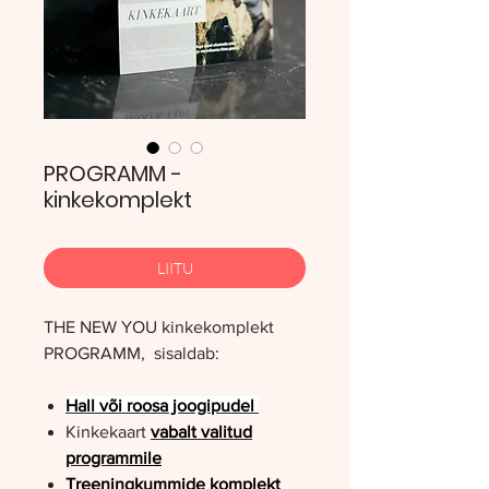
PROGRAMM -
kinkekomplekt
LIITU
THE NEW YOU kinkekomplekt
PROGRAMM, sisaldab:
Hall või roosa joogipudel
Kinkekaart
vabalt valitud
program
mile
T
reeningkummide komplekt