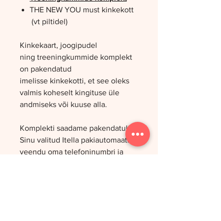
THE NEW YOU must kinkekott
(vt piltidel)
Kinkekaart, joogipudel
ning treeningkummide komplekt
on pakendatud
imelisse kinkekotti, et see oleks
valmis koheselt kingituse üle
andmiseks või kuuse alla.
Komplekti saadame pakendatult
Sinu valitud Itella pakiautomaati -
veendu oma telefoninumbri ja
emaili korrektsuses (pühade ajal
on võimalik Tallinna piires ka ise
järele tulla. Selleks kirjuta mulle
56842423)!