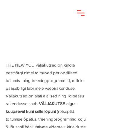
THE NEW YOU väljakutsed on kindla
eesmärgi nimel toimuvad perioodilised
toitumis- ning treeningprogrammid, millele
pääseb ligi läbi meie veebirakenduse.
Väljakutsed on alati ajalised ning ligipääsu
rakendusse saab
VÄLJAKUTSE algus
kuupäeval kuni selle lõpuni
(retseptid,
toitumise õpetus, treeningprogrammid koju
& jõusaali hääljuhtivate videote + kirjelduste