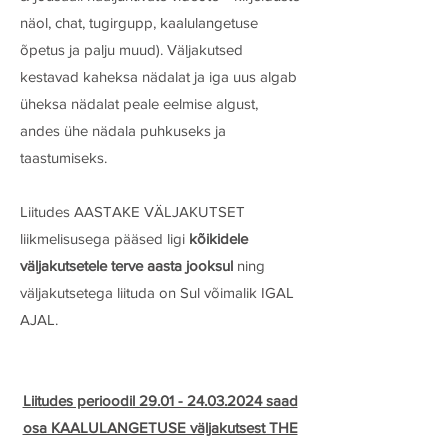
näol, chat, tugirgupp, kaalulangetuse
õpetus ja palju muud). Väljakutsed
kestavad kaheksa nädalat ja iga uus algab
üheksa nädalat peale eelmise algust,
andes ühe nädala puhkuseks ja
taastumiseks.
Liitudes AASTAKE VÄLJAKUTSET
liikmelisusega pääsed ligi
kõikidele
väljakutsetele terve aasta jooksul
ning
väljakutsetega liituda on Sul võimalik IGAL
AJAL.
Liitudes perioodil 29.01 - 24.03.2024 saad
osa KAALULANGETUSE väljakutsest THE