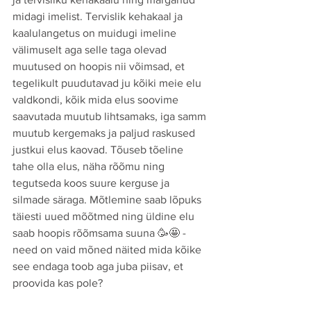
midagi imelist. Tervislik kehakaal ja 
kaalulangetus on muidugi imeline 
välimuselt aga selle taga olevad 
muutused on hoopis nii võimsad, et 
tegelikult puudutavad ju kõiki meie elu 
valdkondi, kõik mida elus soovime 
saavutada muutub lihtsamaks, iga samm 
muutub kergemaks ja paljud raskused 
justkui elus kaovad. Tõuseb tõeline 
tahe olla elus, näha rõõmu ning 
tegutseda koos suure kerguse ja 
silmade säraga. Mõtlemine saab lõpuks 
täiesti uued mõõtmed ning üldine elu 
saab hoopis rõõmsama suuna 🥳🤩 - 
need on vaid mõned näited mida kõike 
see endaga toob aga juba piisav, et 
proovida kas pole? 