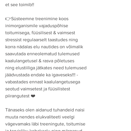
et see toimib!! 
👉Süsteemne treenimine koos 
inimorganismile vajaduspõhise 
toitumisega, füüsilisest & vaimsest 
stressist regulaarselt taastudes ning 
korra nädalas elu nautides on võimalik 
saavutada enneolematud tulemused 
kaalulangetusel & rasva põletuses 
ning elustiiliga jätkates need tulemused 
jäädvustada endale ka igaveseks!!! - 
vabastades ennast kaalulangetusega 
seotud vaimsetest ja füüsilistest 
piirangutest ❤️ 
Tänaseks olen aidanud tuhandeid naisi 
muuta nendes elukvaliteeti veelgi 
vägevamaks läbi treeningute, toitumise 
ja tervisliku kehakaalu ning märganud 