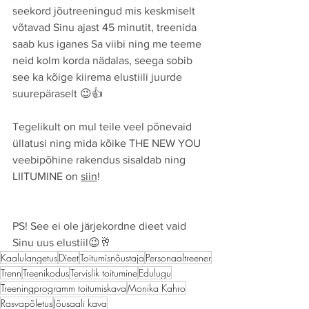
seekord jõutreeningud mis keskmiselt 
võtavad Sinu ajast 45 minutit, treenida 
saab kus iganes Sa viibi ning me teeme 
neid kolm korda nädalas, seega sobib 
see ka kõige kiirema elustiili juurde 
suurepäraselt 😉👍 
Tegelikult on mul teile veel põnevaid 
üllatusi ning mida kõike THE NEW YOU 
veebipõhine rakendus sisaldab ning 
LIITUMINE on 
siin
! 
PS! See ei ole järjekordne dieet vaid 
Sinu uus elustiil😉🥂
Kaalulangetus
Dieet
Toitumisnõustaja
Personaaltreener
Trenn
Treenikodus
Tervislik toitumine
Edulugu
Treeningprogramm toitumiskava
Monika Kahro
Rasvapõletus
Jõusaali kava