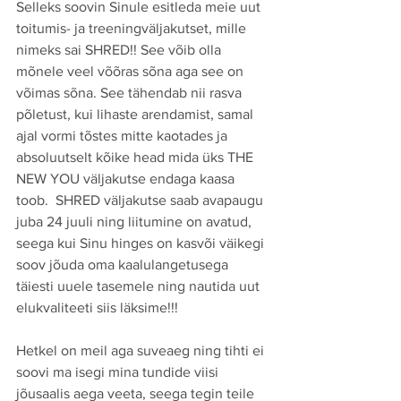
Selleks soovin Sinule esitleda meie uut 
toitumis- ja treeningväljakutset, mille 
nimeks sai SHRED!! See võib olla 
mõnele veel võõras sõna aga see on 
võimas sõna. See tähendab nii rasva 
põletust, kui lihaste arendamist, samal 
ajal vormi tõstes mitte kaotades ja 
absoluutselt kõike head mida üks THE 
NEW YOU väljakutse endaga kaasa 
toob.  SHRED väljakutse saab avapaugu 
juba 24 juuli ning liitumine on avatud, 
seega kui Sinu hinges on kasvõi väikegi 
soov jõuda oma kaalulangetusega 
täiesti uuele tasemele ning nautida uut 
elukvaliteeti siis läksime!!! 
Hetkel on meil aga suveaeg ning tihti ei 
soovi ma isegi mina tundide viisi 
jõusaalis aega veeta, seega tegin teile 