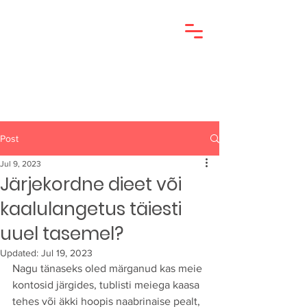
Post
Jul 9, 2023
Järjekordne dieet või
kaalulangetus täiesti
uuel tasemel?
Updated:
Jul 19, 2023
Nagu tänaseks oled märganud kas meie 
kontosid järgides, tublisti meiega kaasa 
tehes või äkki hoopis naabrinaise pealt, 