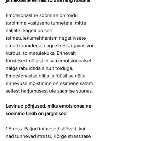
ja hakkame ennast toitma ning hoidma. 
Emotsionaalne söömine on toidu 
tarbimine vastusena tunnetele, mitte 
näljale. Sageli on see 
toimetulekumehhanism negatiivsete 
emotsioonidega, nagu stress, igavus või 
kurbus, toimetulekuks. Erinevalt 
füüsilisest näljast ei saa emotsionaalset 
nälga rahuldada ainult toiduga. 
Emotsionaalse nälja ja füüsilise nälja 
erinevuse mõistmine on esimene samm 
sellest harjumusest üle saamise suunas.
Levinud põhjused, miks emotsionaalne 
söömine tekib on järgmised:
1.Stress: Paljud inimesed söövad, kui 
nad tunnevad stressi. Kõrge stressitase 