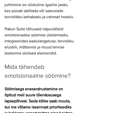
juhtimine on ülioluline igaühe jaoks, 
kes püüab säilitada või saavutada 
tervislikku kehakaalu ja vaimset heaolu. 
Pakun Sulle tõhusaid näpunäiteid 
emotsionaalse söömise ületamiseks, 
integreerides kaalulangetuse, tervisliku 
elustiili, mõtteviisi ja muud tervise 
teekonna olulised elemendid.
Mida tähendab 
emotsionaalne söömine?
Söömisega eneserahustamine on 
õpitud meil suure tõenäosusega 
lapsepõlvest. Seda kõike saab muuta, 
kui me võtame iseennast prioriteediks 