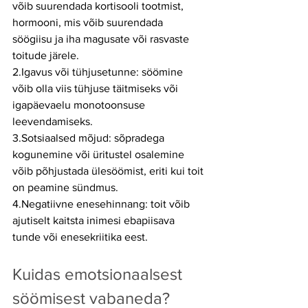
võib suurendada kortisooli tootmist, 
hormooni, mis võib suurendada 
söögiisu ja iha magusate või rasvaste 
toitude järele.
2.Igavus või tühjusetunne: söömine 
võib olla viis tühjuse täitmiseks või 
igapäevaelu monotoonsuse 
leevendamiseks.
3.Sotsiaalsed mõjud: sõpradega 
kogunemine või üritustel osalemine 
võib põhjustada ülesöömist, eriti kui toit 
on peamine sündmus.
4.Negatiivne enesehinnang: toit võib 
ajutiselt kaitsta inimesi ebapiisava 
tunde või enesekriitika eest.
Kuidas emotsionaalsest 
söömisest vabaneda?