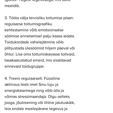
meeldib.
3. Tööta välja tervisliku toitumise plaan: 
regulaarse toitumisgraafiku 
kehtestamine võib emotsionaalse 
söömise ennetamisel palju kaasa aidata. 
Toidukordade vahelejätmine võib 
põhjustada ülesöömist hiljem päeval või 
õhtul. Lisa oma toitumiskavasse toitvaid, 
tasakaalustatud eineid, mis sisaldavad 
erinevaid toidugruppe.
4. Treeni regulaarselt: Füüsiline 
aktiivsus teeb imet Sinu tuju ja 
energiatasemega ning võib olla ja 
võimas stressimaandaja. Olgu selleks 
jooga, jõutreening või lihtne jalutuskäik, 
leia endale meelepärane tegevus ja 