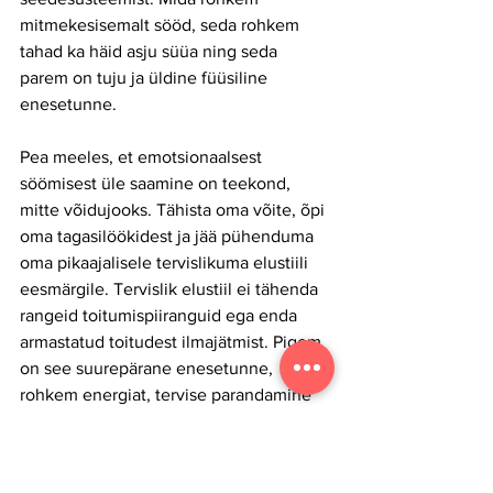
mitmekesisemalt sööd, seda rohkem 
tahad ka häid asju süüa ning seda 
parem on tuju ja üldine füüsiline 
enesetunne. 
Pea meeles, et emotsionaalsest 
söömisest üle saamine on teekond, 
mitte võidujooks. Tähista oma võite, õpi 
oma tagasilöökidest ja jää pühenduma 
oma pikaajalisele tervislikuma elustiili 
eesmärgile. Tervislik elustiil ei tähenda 
rangeid toitumispiiranguid ega enda 
armastatud toitudest ilmajätmist. Pigem 
on see suurepärane enesetunne, 
rohkem energiat, tervise parandamine 
ja meeleolu tõstmine.
Kui leiad, et vajad emotsionaalsest 