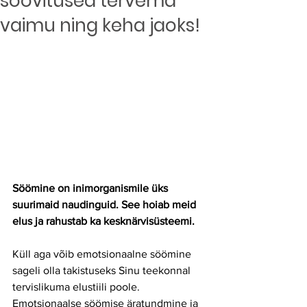
soovitused tervema
vaimu ning keha jaoks!
Söömine on inimorganismile üks 
suurimaid naudinguid. See hoiab meid 
elus ja rahustab ka kesknärvisüsteemi.
Küll aga võib emotsionaalne söömine 
sageli olla takistuseks Sinu teekonnal 
tervislikuma elustiili poole. 
Emotsionaalse söömise äratundmine ja 