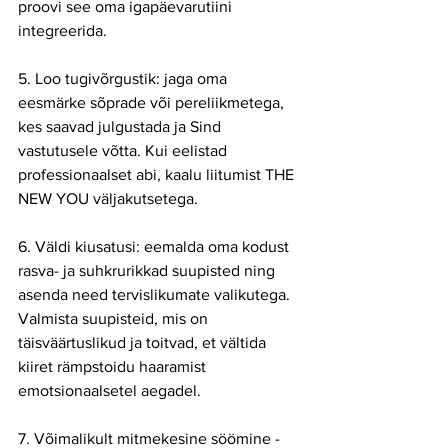
proovi see oma igapäevarutiini 
integreerida.
5. Loo tugivõrgustik: jaga oma 
eesmärke sõprade või pereliikmetega, 
kes saavad julgustada ja Sind 
vastutusele võtta. Kui eelistad 
professionaalset abi, kaalu liitumist THE 
NEW YOU väljakutsetega.
6. Väldi kiusatusi: eemalda oma kodust 
rasva- ja suhkrurikkad suupisted ning 
asenda need tervislikumate valikutega. 
Valmista suupisteid, mis on 
täisväärtuslikud ja toitvad, et vältida 
kiiret rämpstoidu haaramist 
emotsionaalsetel aegadel.
7. Võimalikult mitmekesine söömine - 