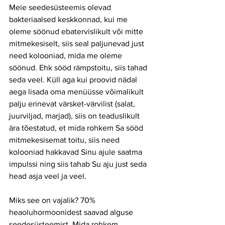
Meie seedesüsteemis olevad 
bakteriaalsed keskkonnad, kui me 
oleme söönud ebatervislikult või mitte 
mitmekesiselt, siis seal paljunevad just 
need kolooniad, mida me oleme 
söönud. Ehk sööd rämpstoitu, siis tahad 
seda veel. Küll aga kui proovid nädal 
aega lisada oma menüüsse võimalikult 
palju erinevat värsket-värvilist (salat, 
juurviljad, marjad), siis on teaduslikult 
ära tõestatud, et mida rohkem Sa sööd 
mitmekesisemat toitu, siis need 
kolooniad hakkavad Sinu ajule saatma 
impulssi ning siis tahab Su aju just seda 
head asja veel ja veel. 
Miks see on vajalik? 70% 
heaoluhormoonidest saavad alguse 
seedesüsteemist. Mida rohkem 