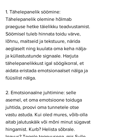
1. Tähelepanelik söömine: 
Tähelepanelik olemine hõlmab 
praeguse hetke täielikku teadvustamist. 
Söömisel tuleb hinnata toidu värve, 
lõhnu, maitseid ja tekstuure, närida 
aeglaselt ning kuulata oma keha nälja- 
ja küllastustunde signaale. Harjuta 
tähelepanelikkust igal söögikorral, et 
aidata eristada emotsionaalset nälga ja 
füüsilist nälga.
2. Emotsionaalne juhtimine: selle 
asemel, et oma emotsioone toiduga 
juhtida, proovi oma tunnetele otse 
vastu astuda. Kui oled mures, võib-olla 
aitab jalutuskäik või mõni minut sügavat 
hingamist. Kurb? Helista sõbrale. 
Igavus? Tegele tegevusega, mis Sulle 