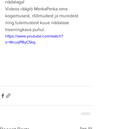
nädalaga! 
Videos räägib MerkaPerka oma 
kogemusest, rõõmudest ja muredest 
ning tulemustest kuue nädalase 
treeningkava puhul. 
https://www.youtube.com/watch?
v=WcuqPByC5kg
See All